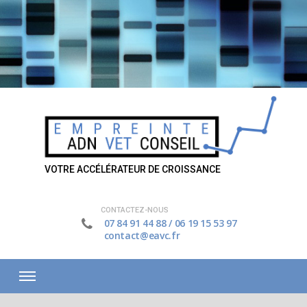
VOTRE ACCÉLÉRATEUR DE CROISSANCE
CONTACTEZ-NOUS
07 84 91 44 88
/
06 19 15 53 97
contact@eavc.fr