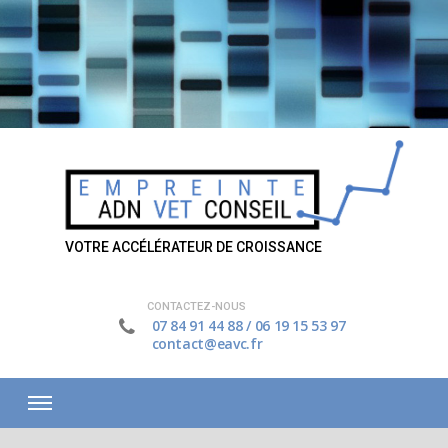
VOTRE ACCÉLÉRATEUR DE CROISSANCE
CONTACTEZ-NOUS
07 84 91 44 88
/
06 19 15 53 97
contact@eavc.fr