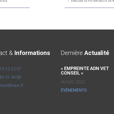
NTÈLE
EVALUER LA POTENTIALITÉ DE 
act &
Informations
Dernière
Actualité
« EMPREINTE ADN VET
19 15 53 97
CONSEIL »
84 91 44 88
l'AFVAC 2022
tact@eavc.fr
ÉVÈNEMENTS