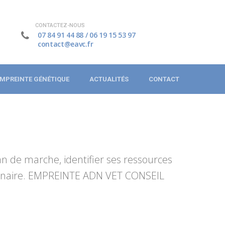
CONTACTEZ-NOUS
07 84 91 44 88
/
06 19 15 53 97
contact@eavc.fr
MPREINTE GÉNÉTIQUE
ACTUALITÉS
CONTACT
n de marche, identifier ses ressources
térinaire. EMPREINTE ADN VET CONSEIL