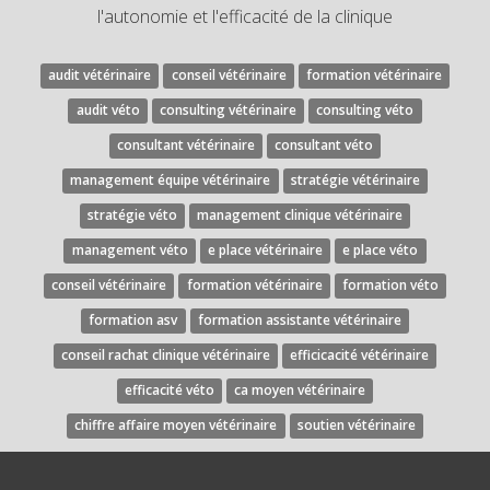
l'autonomie et l'efficacité de la clinique
audit vétérinaire
conseil vétérinaire
formation vétérinaire
audit véto
consulting vétérinaire
consulting véto
consultant vétérinaire
consultant véto
management équipe vétérinaire
stratégie vétérinaire
stratégie véto
management clinique vétérinaire
management véto
e place vétérinaire
e place véto
conseil vétérinaire
formation vétérinaire
formation véto
formation asv
formation assistante vétérinaire
conseil rachat clinique vétérinaire
efficicacité vétérinaire
efficacité véto
ca moyen vétérinaire
chiffre affaire moyen vétérinaire
soutien vétérinaire