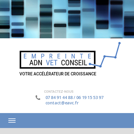
VOTRE ACCÉLÉRATEUR DE CROISSANCE
CONTACTEZ-NOUS
07 84 91 44 88
/
06 19 15 53 97
contact@eavc.fr