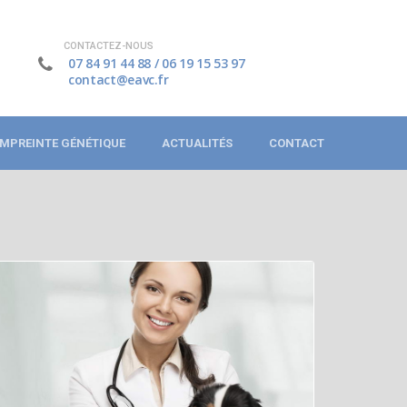
CONTACTEZ-NOUS
07 84 91 44 88
/
06 19 15 53 97
contact@eavc.fr
MPREINTE GÉNÉTIQUE
ACTUALITÉS
CONTACT