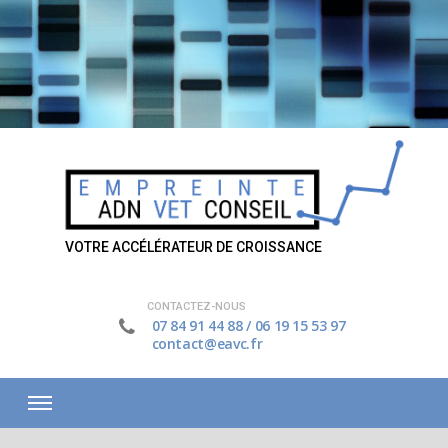
VOTRE ACCÉLÉRATEUR DE CROISSANCE
CONTACTEZ-NOUS
07 84 91 44 88
/
06 19 15 53 97
contact@eavc.fr