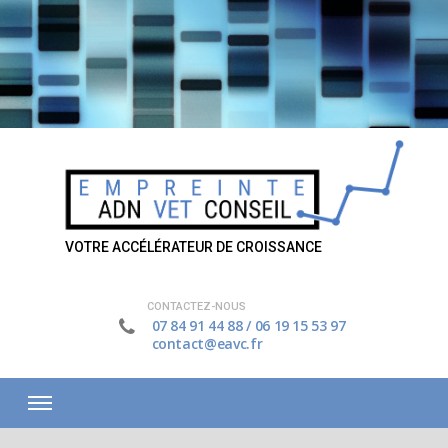
VOTRE ACCÉLÉRATEUR DE CROISSANCE
CONTACTEZ-NOUS
07 84 91 44 88
/
06 19 15 53 97
contact@eavc.fr