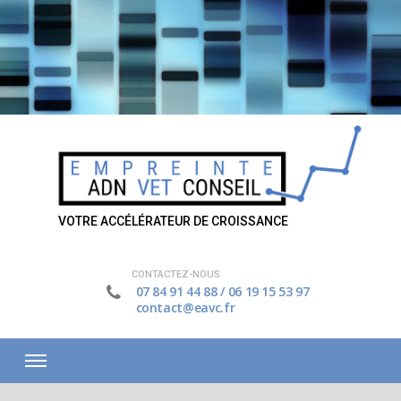
VOTRE ACCÉLÉRATEUR DE CROISSANCE
CONTACTEZ-NOUS
07 84 91 44 88
/
06 19 15 53 97
contact@eavc.fr