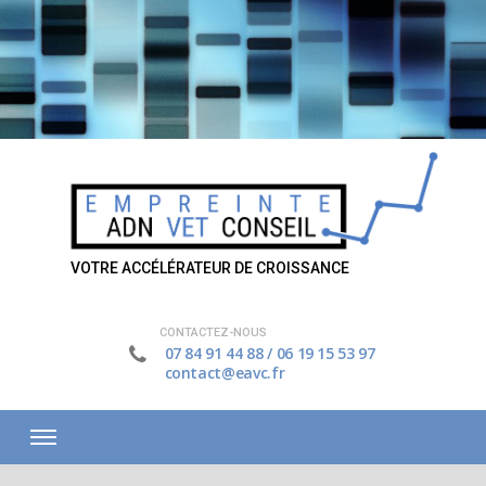
VOTRE ACCÉLÉRATEUR DE CROISSANCE
CONTACTEZ-NOUS
07 84 91 44 88
/
06 19 15 53 97
contact@eavc.fr