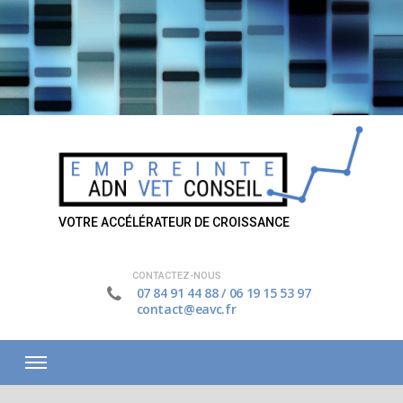
VOTRE ACCÉLÉRATEUR DE CROISSANCE
CONTACTEZ-NOUS
07 84 91 44 88
/
06 19 15 53 97
contact@eavc.fr