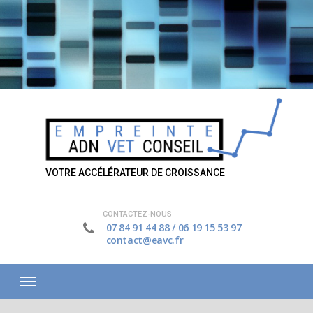
VOTRE ACCÉLÉRATEUR DE CROISSANCE
CONTACTEZ-NOUS
07 84 91 44 88
/
06 19 15 53 97
contact@eavc.fr