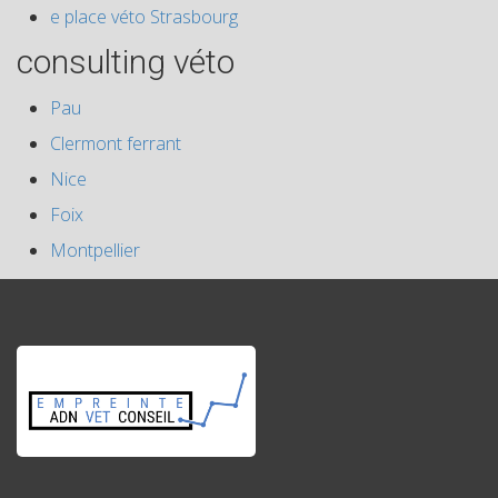
e place véto Strasbourg
consulting véto
Pau
Clermont ferrant
Nice
Foix
Montpellier