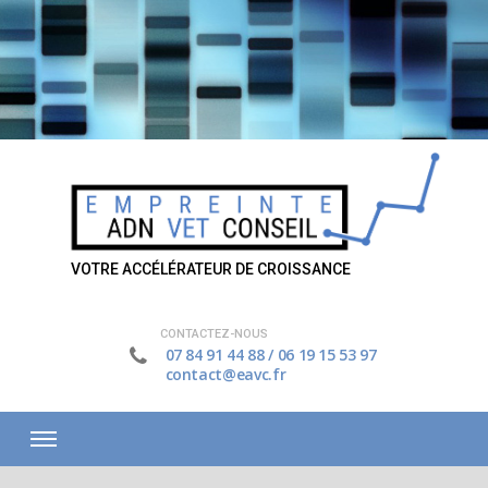
VOTRE ACCÉLÉRATEUR DE CROISSANCE
CONTACTEZ-NOUS
07 84 91 44 88
/
06 19 15 53 97
contact@eavc.fr