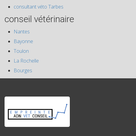
consultant véto Tarbes
conseil vétérinaire
Nantes
Bayonne
Toulon
La Rochelle
Bourges