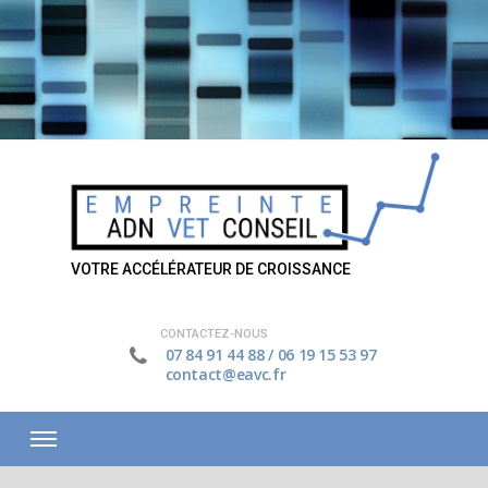
VOTRE ACCÉLÉRATEUR DE CROISSANCE
CONTACTEZ-NOUS
07 84 91 44 88
/
06 19 15 53 97
contact@eavc.fr