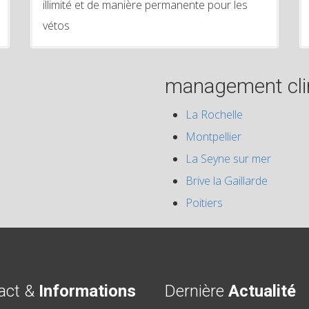
illimité et de manière permanente pour les
vétos
management clin
La Rochelle
Montpellier
La Seyne sur mer
Brive la Gaillarde
Poitiers
act &
Informations
Dernière
Actualité