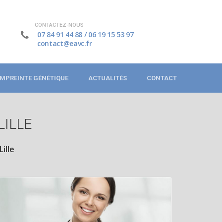
CONTACTEZ-NOUS
07 84 91 44 88
/
06 19 15 53 97
contact@eavc.fr
MPREINTE GÉNÉTIQUE
ACTUALITÉS
CONTACT
LILLE
ille
.