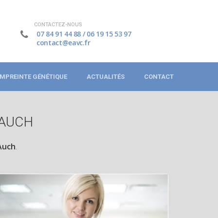
CONTACTEZ-NOUS
07 84 91 44 88
/
06 19 15 53 97
contact@eavc.fr
MPREINTE GÉNÉTIQUE
ACTUALITÉS
CONTACT
 AUCH
Auch
.