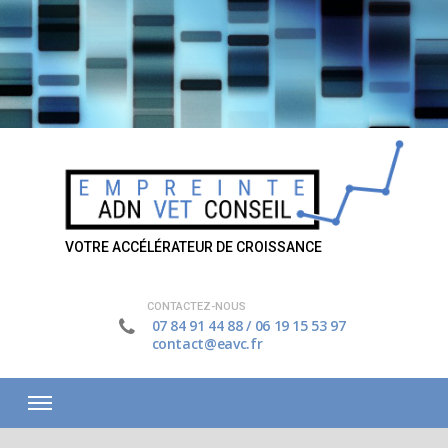
VOTRE ACCÉLÉRATEUR DE CROISSANCE
CONTACTEZ-NOUS
07 84 91 44 88
/
06 19 15 53 97
contact@eavc.fr