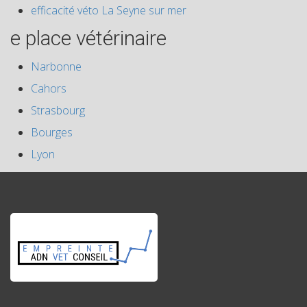
efficacité véto La Seyne sur mer
e place vétérinaire
Narbonne
Cahors
Strasbourg
Bourges
Lyon