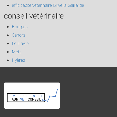
efficicacité vétérinaire Brive la Gaillarde
conseil vétérinaire
Bourges
Cahors
Le Havre
Metz
Hyères