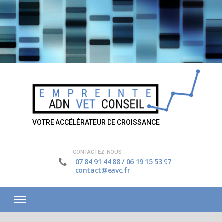
VOTRE ACCÉLÉRATEUR DE CROISSANCE
CONTACTEZ-NOUS
07 84 91 44 88
/
06 19 15 53 97
contact@eavc.fr